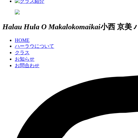
Halau Hula O Makalokomaikai
小西 京美
HOME
ハーラウについて
クラス
お知らせ
お問合わせ